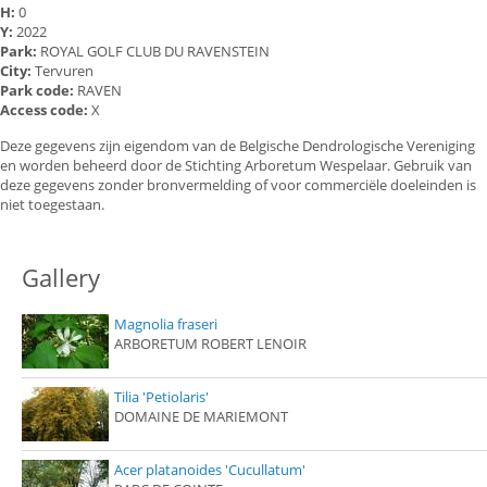
H:
0
Y:
2022
Park:
ROYAL GOLF CLUB DU RAVENSTEIN
City:
Tervuren
Park code:
RAVEN
Access code:
X
Deze gegevens zijn eigendom van de Belgische Dendrologische Vereniging
en worden beheerd door de Stichting Arboretum Wespelaar. Gebruik van
deze gegevens zonder bronvermelding of voor commerciële doeleinden is
niet toegestaan.
Gallery
Magnolia fraseri
ARBORETUM ROBERT LENOIR
Tilia 'Petiolaris'
DOMAINE DE MARIEMONT
Acer platanoides 'Cucullatum'