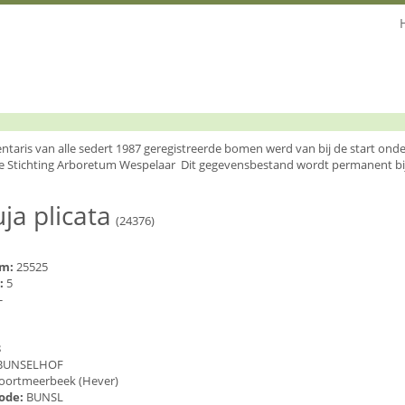
entaris van alle sedert 1987 geregistreerde bomen werd van bij de start o
e Stichting Arboretum Wespelaar Dit gegevensbestand wordt permanent bi
ja plicata
(24376)
um:
25525
:
5
-
8
BUNSELHOF
oortmeerbeek (Hever)
code:
BUNSL