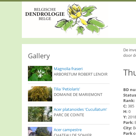
S
k
i
p
t
o
m
a
i
De inv
n
Gallery
door d
c
o
Magnolia fraseri
Thu
n
ARBORETUM ROBERT LENOIR
t
e
n
Tilia 'Petiolaris'
BD n
t
DOMAINE DE MARIEMONT
Status
Rank:
C:
385
Acer platanoides 'Cucullatum'
H:
0
PARC DE COINTE
Y:
201
Park:
City:
B
Acer campestre
Park 
CHATEAU DE SOHIER