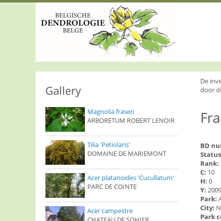
S
k
i
p
t
o
m
a
i
De inv
n
Gallery
door d
c
o
Magnolia fraseri
Fra
n
ARBORETUM ROBERT LENOIR
t
e
n
Tilia 'Petiolaris'
BD n
t
DOMAINE DE MARIEMONT
Status
Rank:
C:
10
Acer platanoides 'Cucullatum'
H:
0
PARC DE COINTE
Y:
200
Park:
City:
N
Acer campestre
Park 
CHATEAU DE SOHIER