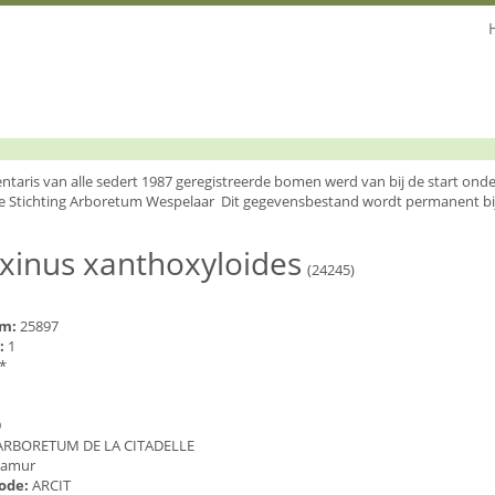
entaris van alle sedert 1987 geregistreerde bomen werd van bij de start o
e Stichting Arboretum Wespelaar Dit gegevensbestand wordt permanent bi
xinus xanthoxyloides
(24245)
um:
25897
:
1
*
9
ARBORETUM DE LA CITADELLE
amur
code:
ARCIT