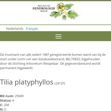
S
k
i
p
t
o
Nederlands
Français
m
a
Toggle menu visibility
i
n
c
o
De inventaris van alle sedert 1987 geregistreerde bomen werd van bij de
n
start onder vorm van een databasebestand, BELTREES, bijgehouden
t
door de Stichting Arboretum Wespelaar Dit gegevensbestand wordt
e
permanent bijgewerkt.
n
t
Tilia platyphyllos
(24137)
BD num:
25609
Status:
4
C:
268
H:
0