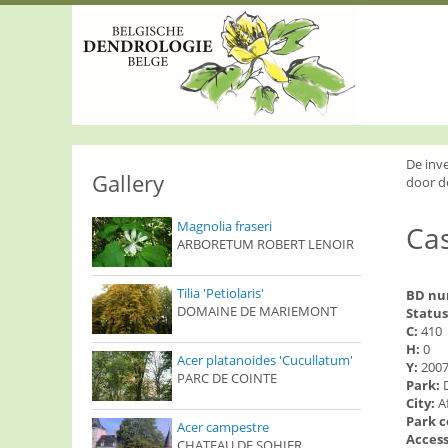
S
k
i
p
t
o
m
a
i
De inv
n
Gallery
door d
c
o
Magnolia fraseri
Cas
n
ARBORETUM ROBERT LENOIR
t
e
n
Tilia 'Petiolaris'
BD n
t
DOMAINE DE MARIEMONT
Status
C:
410
H:
0
Acer platanoides 'Cucullatum'
Y:
200
PARC DE COINTE
Park:
City:
A
Park 
Acer campestre
Access
CHATEAU DE SOHIER