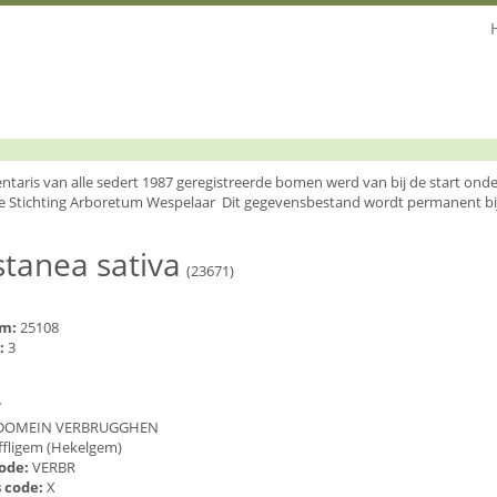
entaris van alle sedert 1987 geregistreerde bomen werd van bij de start o
e Stichting Arboretum Wespelaar Dit gegevensbestand wordt permanent bi
tanea sativa
(23671)
um:
25108
:
3
7
DOMEIN VERBRUGGHEN
ffligem (Hekelgem)
code:
VERBR
 code:
X