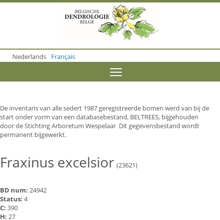
S
k
i
p
t
o
Nederlands
Français
m
a
Toggle menu visibility
i
n
c
o
De inventaris van alle sedert 1987 geregistreerde bomen werd van bij de
n
start onder vorm van een databasebestand, BELTREES, bijgehouden
t
door de Stichting Arboretum Wespelaar Dit gegevensbestand wordt
e
permanent bijgewerkt.
n
t
Fraxinus excelsior
(23621)
BD num:
24942
Status:
4
C:
390
H:
27