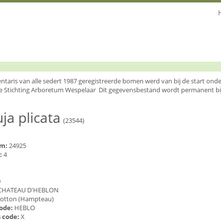
entaris van alle sedert 1987 geregistreerde bomen werd van bij de start o
e Stichting Arboretum Wespelaar Dit gegevensbestand wordt permanent bi
ja plicata
(23544)
um:
24925
:
4
0
CHATEAU D'HEBLON
otton (Hampteau)
code:
HEBLO
 code:
X