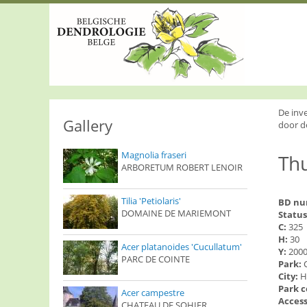
S
k
i
p
t
o
m
a
i
De inv
n
Gallery
door d
c
o
Magnolia fraseri
Thu
n
ARBORETUM ROBERT LENOIR
t
e
n
Tilia 'Petiolaris'
BD n
t
DOMAINE DE MARIEMONT
Status
C:
325
H:
30
Acer platanoides 'Cucullatum'
Y:
200
PARC DE COINTE
Park:
City:
H
Park 
Acer campestre
Access
CHATEAU DE SOHIER