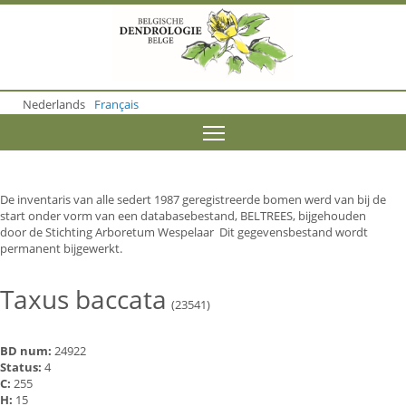
S
k
i
p
t
o
Nederlands
Français
m
a
Toggle menu visibility
i
n
c
o
De inventaris van alle sedert 1987 geregistreerde bomen werd van bij de
n
start onder vorm van een databasebestand, BELTREES, bijgehouden
t
door de Stichting Arboretum Wespelaar Dit gegevensbestand wordt
e
permanent bijgewerkt.
n
t
Taxus baccata
(23541)
BD num:
24922
Status:
4
C:
255
H:
15