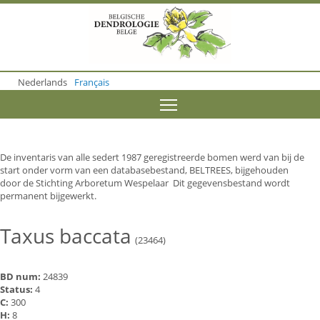
S
k
i
p
t
o
Nederlands
Français
m
a
Toggle menu visibility
i
n
c
o
De inventaris van alle sedert 1987 geregistreerde bomen werd van bij de
n
start onder vorm van een databasebestand, BELTREES, bijgehouden
t
door de Stichting Arboretum Wespelaar Dit gegevensbestand wordt
e
permanent bijgewerkt.
n
t
Taxus baccata
(23464)
BD num:
24839
Status:
4
C:
300
H:
8