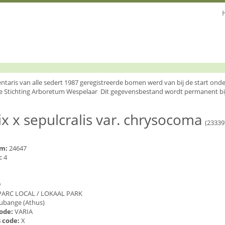
entaris van alle sedert 1987 geregistreerde bomen werd van bij de start o
e Stichting Arboretum Wespelaar Dit gegevensbestand wordt permanent bi
ix x sepulcralis var. chrysocoma
(23339
um:
24647
:
4
9
PARC LOCAL / LOKAAL PARK
ubange (Athus)
code:
VARIA
 code:
X