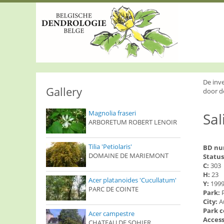
S
k
i
p
t
o
m
a
i
De inv
n
Gallery
door d
c
o
Magnolia fraseri
Sal
n
ARBORETUM ROBERT LENOIR
t
e
n
Tilia 'Petiolaris'
BD n
t
DOMAINE DE MARIEMONT
Status
C:
303
H:
23
Acer platanoides 'Cucullatum'
Y:
199
PARC DE COINTE
Park:
City:
A
Park 
Acer campestre
Access
CHATEAU DE SOHIER