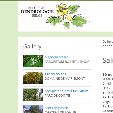
S
k
i
p
t
o
m
a
i
De inv
n
Gallery
door d
c
o
Magnolia fraseri
Sal
n
ARBORETUM ROBERT LENOIR
t
e
n
Tilia 'Petiolaris'
BD n
t
DOMAINE DE MARIEMONT
Status
C:
185
H:
17
Acer platanoides 'Cucullatum'
Y:
199
PARC DE COINTE
Park:
City:
A
Park 
Acer campestre
Access
CHATEAU DE SOHIER