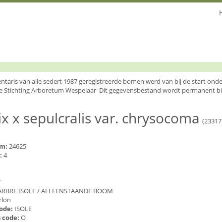
entaris van alle sedert 1987 geregistreerde bomen werd van bij de start o
e Stichting Arboretum Wespelaar Dit gegevensbestand wordt permanent bi
ix x sepulcralis var. chrysocoma
(23317
um:
24625
:
4
7
ARBRE ISOLE / ALLEENSTAANDE BOOM
rlon
code:
ISOLE
 code:
O