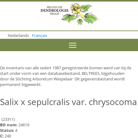
S
k
i
p
t
o
Nederlands
Français
m
a
Toggle menu visibility
i
n
c
o
De inventaris van alle sedert 1987 geregistreerde bomen werd van bij de
n
start onder vorm van een databasebestand, BELTREES, bijgehouden
t
door de Stichting Arboretum Wespelaar Dit gegevensbestand wordt
e
permanent bijgewerkt.
n
t
Salix x sepulcralis var. chrysocoma
(23311)
BD num:
24619
Status:
4
C:
240