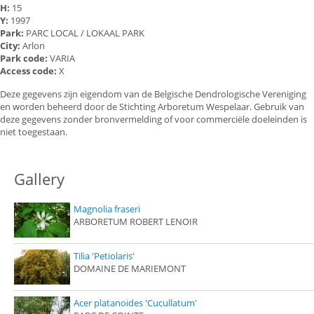
H:
15
Y:
1997
Park:
PARC LOCAL / LOKAAL PARK
City:
Arlon
Park code:
VARIA
Access code:
X
Deze gegevens zijn eigendom van de Belgische Dendrologische Vereniging
en worden beheerd door de Stichting Arboretum Wespelaar. Gebruik van
deze gegevens zonder bronvermelding of voor commerciële doeleinden is
niet toegestaan.
Gallery
Magnolia fraseri
ARBORETUM ROBERT LENOIR
Tilia 'Petiolaris'
DOMAINE DE MARIEMONT
Acer platanoides 'Cucullatum'