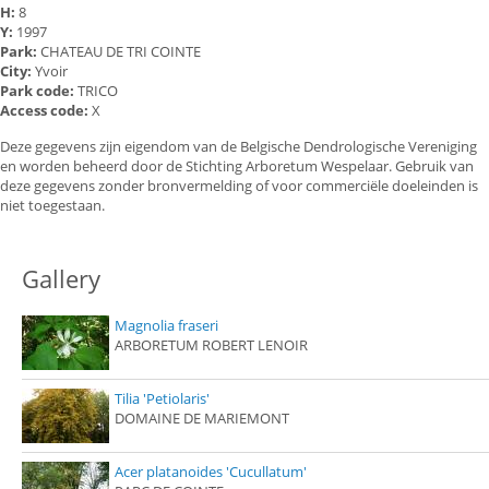
H:
8
Y:
1997
Park:
CHATEAU DE TRI COINTE
City:
Yvoir
Park code:
TRICO
Access code:
X
Deze gegevens zijn eigendom van de Belgische Dendrologische Vereniging
en worden beheerd door de Stichting Arboretum Wespelaar. Gebruik van
deze gegevens zonder bronvermelding of voor commerciële doeleinden is
niet toegestaan.
Gallery
Magnolia fraseri
ARBORETUM ROBERT LENOIR
Tilia 'Petiolaris'
DOMAINE DE MARIEMONT
Acer platanoides 'Cucullatum'