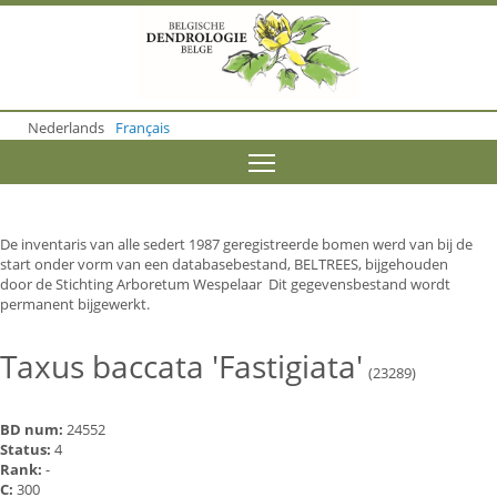
S
k
i
p
t
o
Nederlands
Français
m
a
Toggle menu visibility
i
n
c
o
De inventaris van alle sedert 1987 geregistreerde bomen werd van bij de
n
start onder vorm van een databasebestand, BELTREES, bijgehouden
t
door de Stichting Arboretum Wespelaar Dit gegevensbestand wordt
e
permanent bijgewerkt.
n
t
Taxus baccata 'Fastigiata'
(23289)
BD num:
24552
Status:
4
Rank:
-
C:
300