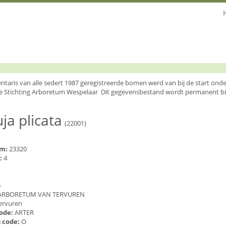
entaris van alle sedert 1987 geregistreerde bomen werd van bij de start o
e Stichting Arboretum Wespelaar Dit gegevensbestand wordt permanent bi
ja plicata
(22001)
um:
23320
:
4
6
ARBORETUM VAN TERVUREN
ervuren
code:
ARTER
 code:
O