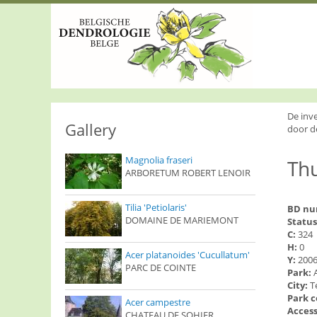
S
k
i
p
t
o
m
a
i
De inv
n
Gallery
door d
c
o
Magnolia fraseri
Thu
n
ARBORETUM ROBERT LENOIR
t
e
n
Tilia 'Petiolaris'
BD n
t
DOMAINE DE MARIEMONT
Status
C:
324
H:
0
Acer platanoides 'Cucullatum'
Y:
200
PARC DE COINTE
Park:
City:
T
Park 
Acer campestre
Access
CHATEAU DE SOHIER