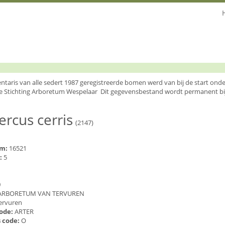
entaris van alle sedert 1987 geregistreerde bomen werd van bij de start o
e Stichting Arboretum Wespelaar Dit gegevensbestand wordt permanent bi
rcus cerris
(2147)
um:
16521
:
5
0
ARBORETUM VAN TERVUREN
ervuren
code:
ARTER
 code:
O