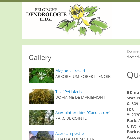
S
k
i
p
t
o
m
a
i
De inv
n
Gallery
door d
c
o
Magnolia fraseri
Que
n
ARBORETUM ROBERT LENOIR
t
e
n
Tilia 'Petiolaris'
BD n
t
DOMAINE DE MARIEMONT
Status
C:
309
H:
0
Acer platanoides 'Cucullatum'
Y:
202
PARC DE COINTE
Park:
City:
T
Park 
Acer campestre
Access
CHATEAU DE SOHIER