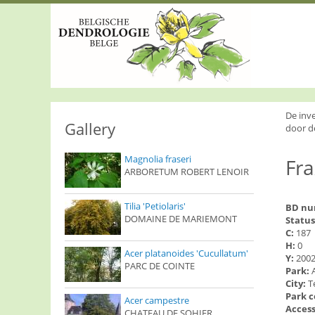
S
k
i
p
t
o
m
a
i
De inv
n
Gallery
door d
c
o
Magnolia fraseri
Fr
n
ARBORETUM ROBERT LENOIR
t
e
n
Tilia 'Petiolaris'
BD n
t
DOMAINE DE MARIEMONT
Status
C:
187
H:
0
Acer platanoides 'Cucullatum'
Y:
200
PARC DE COINTE
Park:
City:
T
Park 
Acer campestre
Access
CHATEAU DE SOHIER