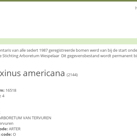
entaris van alle sedert 1987 geregistreerde bomen werd van bij de start o
e Stichting Arboretum Wespelaar Dit gegevensbestand wordt permanent bi
axinus americana
(2144)
um:
16518
:
4
2
ARBORETUM VAN TERVUREN
ervuren
code:
ARTER
 code:
O