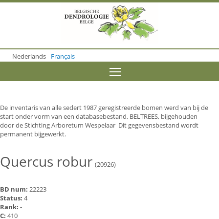
S
k
i
p
t
o
Nederlands
Français
m
a
Toggle menu visibility
i
n
c
o
De inventaris van alle sedert 1987 geregistreerde bomen werd van bij de
n
start onder vorm van een databasebestand, BELTREES, bijgehouden
t
door de Stichting Arboretum Wespelaar Dit gegevensbestand wordt
e
permanent bijgewerkt.
n
t
Quercus robur
(20926)
BD num:
22223
Status:
4
Rank:
-
C:
410