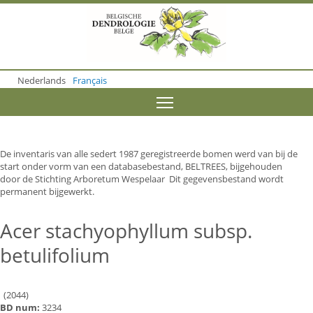
S
k
i
p
t
o
Nederlands
Français
m
a
Toggle menu visibility
i
n
c
o
De inventaris van alle sedert 1987 geregistreerde bomen werd van bij de
n
start onder vorm van een databasebestand, BELTREES, bijgehouden
t
door de Stichting Arboretum Wespelaar Dit gegevensbestand wordt
e
permanent bijgewerkt.
n
t
Acer stachyophyllum subsp.
betulifolium
(2044)
BD num:
3234