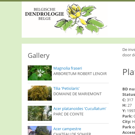
S
k
i
p
t
o
m
a
i
De inv
n
Gallery
door d
c
o
Magnolia fraseri
Pla
n
ARBORETUM ROBERT LENOIR
t
e
n
Tilia 'Petiolaris'
BD n
t
DOMAINE DE MARIEMONT
Status
C:
317
H:
27
Acer platanoides 'Cucullatum'
Y:
199
PARC DE COINTE
Park:
City:
H
Park 
Acer campestre
Access
CHATEAU DE SOHIER