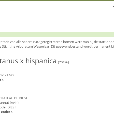
entaris van alle sedert 1987 geregistreerde bomen werd van bij de start o
e Stichting Arboretum Wespelaar Dit gegevensbestand wordt permanent bi
tanus x hispanica
(20426)
um:
21740
:
4
7
CHATEAU DE DIEST
annut (Avin)
code:
DIEST
 code:
X