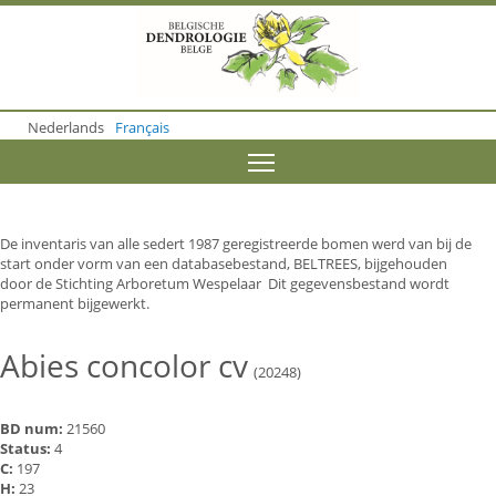
S
k
i
p
t
o
Nederlands
Français
m
a
Toggle menu visibility
i
n
c
o
De inventaris van alle sedert 1987 geregistreerde bomen werd van bij de
n
start onder vorm van een databasebestand, BELTREES, bijgehouden
t
door de Stichting Arboretum Wespelaar Dit gegevensbestand wordt
e
permanent bijgewerkt.
n
t
Abies concolor cv
(20248)
BD num:
21560
Status:
4
C:
197
H:
23