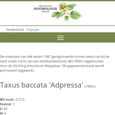
S
k
i
p
t
o
Nederlands
Français
m
a
Toggle menu visibility
i
n
c
o
De inventaris van alle sedert 1987 geregistreerde bomen werd van bij de
n
start onder vorm van een databasebestand, BELTREES, bijgehouden
t
door de Stichting Arboretum Wespelaar Dit gegevensbestand wordt
e
permanent bijgewerkt.
n
t
Taxus baccata 'Adpressa'
(19961)
BD num:
21273
Status:
3
C:
82
H:
0