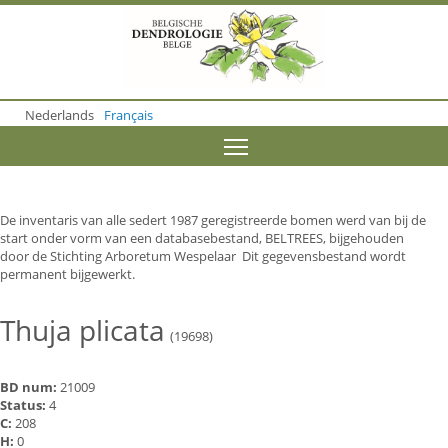
S
k
i
p
t
o
Nederlands
Français
m
a
Toggle menu visibility
i
n
c
o
De inventaris van alle sedert 1987 geregistreerde bomen werd van bij de
n
start onder vorm van een databasebestand, BELTREES, bijgehouden
t
door de Stichting Arboretum Wespelaar Dit gegevensbestand wordt
e
permanent bijgewerkt.
n
t
Thuja plicata
(19698)
BD num:
21009
Status:
4
C:
208
H:
0