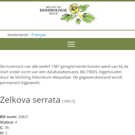
S
k
i
p
t
o
Nederlands
Français
m
a
Toggle menu visibility
i
n
c
o
De inventaris van alle sedert 1987 geregistreerde bomen werd van bij de
n
start onder vorm van een databasebestand, BELTREES, bijgehouden
t
door de Stichting Arboretum Wespelaar Dit gegevensbestand wordt
e
permanent bijgewerkt.
n
t
Zelkova serrata
(19517)
BD num:
20821
Status:
4
C:
36
H:
5