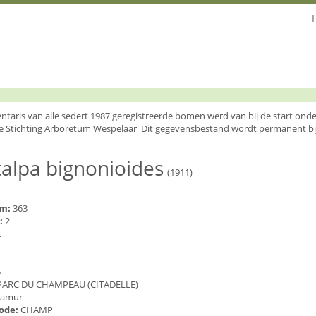
entaris van alle sedert 1987 geregistreerde bomen werd van bij de start o
e Stichting Arboretum Wespelaar Dit gegevensbestand wordt permanent bi
alpa bignonioides
(1911)
um:
363
:
2
.
5
PARC DU CHAMPEAU (CITADELLE)
amur
code:
CHAMP