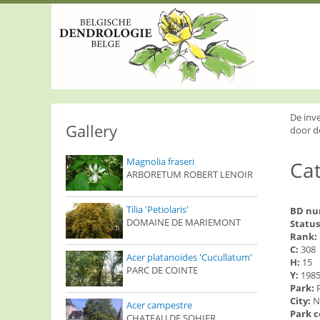
S
k
i
p
t
o
m
a
i
De inv
n
Gallery
door d
c
o
Magnolia fraseri
Cat
n
ARBORETUM ROBERT LENOIR
t
e
n
Tilia 'Petiolaris'
BD n
t
DOMAINE DE MARIEMONT
Status
Rank:
C:
308
Acer platanoides 'Cucullatum'
H:
15
PARC DE COINTE
Y:
198
Park:
City:
N
Acer campestre
Park 
CHATEAU DE SOHIER