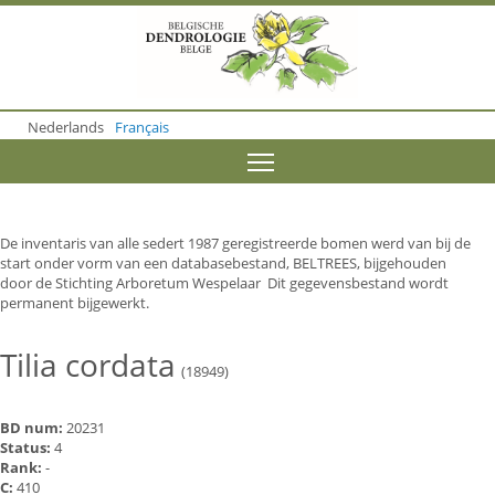
S
k
i
p
t
o
Nederlands
Français
m
a
Toggle menu visibility
i
n
c
o
De inventaris van alle sedert 1987 geregistreerde bomen werd van bij de
n
start onder vorm van een databasebestand, BELTREES, bijgehouden
t
door de Stichting Arboretum Wespelaar Dit gegevensbestand wordt
e
permanent bijgewerkt.
n
t
Tilia cordata
(18949)
BD num:
20231
Status:
4
Rank:
-
C:
410