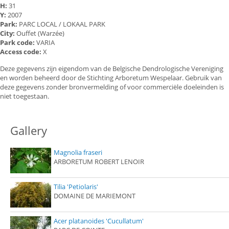
H:
31
Y:
2007
Park:
PARC LOCAL / LOKAAL PARK
City:
Ouffet (Warzée)
Park code:
VARIA
Access code:
X
Deze gegevens zijn eigendom van de Belgische Dendrologische Vereniging
en worden beheerd door de Stichting Arboretum Wespelaar. Gebruik van
deze gegevens zonder bronvermelding of voor commerciële doeleinden is
niet toegestaan.
Gallery
Magnolia fraseri
ARBORETUM ROBERT LENOIR
Tilia 'Petiolaris'
DOMAINE DE MARIEMONT
Acer platanoides 'Cucullatum'