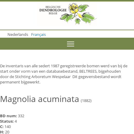
S
k
i
p
t
o
Nederlands
Français
m
a
Toggle menu visibility
i
n
c
o
De inventaris van alle sedert 1987 geregistreerde bomen werd van bij de
n
start onder vorm van een databasebestand, BELTREES, bijgehouden
t
door de Stichting Arboretum Wespelaar Dit gegevensbestand wordt
e
permanent bijgewerkt.
n
t
Magnolia acuminata
(1882)
BD num:
332
Status:
4
C:
140
H:
20