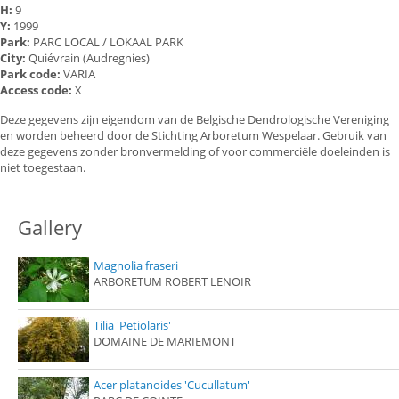
H:
9
Y:
1999
Park:
PARC LOCAL / LOKAAL PARK
City:
Quiévrain (Audregnies)
Park code:
VARIA
Access code:
X
Deze gegevens zijn eigendom van de Belgische Dendrologische Vereniging
en worden beheerd door de Stichting Arboretum Wespelaar. Gebruik van
deze gegevens zonder bronvermelding of voor commerciële doeleinden is
niet toegestaan.
Gallery
Magnolia fraseri
ARBORETUM ROBERT LENOIR
Tilia 'Petiolaris'
DOMAINE DE MARIEMONT
Acer platanoides 'Cucullatum'