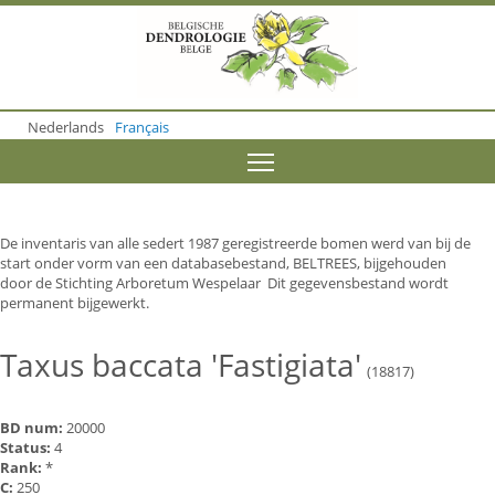
S
k
i
p
t
o
Nederlands
Français
m
a
Toggle menu visibility
i
n
c
o
De inventaris van alle sedert 1987 geregistreerde bomen werd van bij de
n
start onder vorm van een databasebestand, BELTREES, bijgehouden
t
door de Stichting Arboretum Wespelaar Dit gegevensbestand wordt
e
permanent bijgewerkt.
n
t
Taxus baccata 'Fastigiata'
(18817)
BD num:
20000
Status:
4
Rank:
*
C:
250