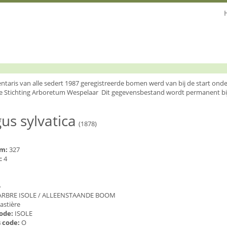
entaris van alle sedert 1987 geregistreerde bomen werd van bij de start o
e Stichting Arboretum Wespelaar Dit gegevensbestand wordt permanent bi
us sylvatica
(1878)
um:
327
:
4
5
ARBRE ISOLE / ALLEENSTAANDE BOOM
astière
code:
ISOLE
 code:
O