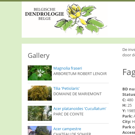
S
k
i
p
t
o
m
a
i
De inv
n
Gallery
door d
c
o
Magnolia fraseri
Fag
n
ARBORETUM ROBERT LENOIR
t
e
n
Tilia 'Petiolaris'
BD n
t
DOMAINE DE MARIEMONT
Status
C:
480
H:
25
Acer platanoides 'Cucullatum'
Y:
198
PARC DE COINTE
Park:
City:
H
Park 
Acer campestre
Access
CHATEAU DE SOHIER