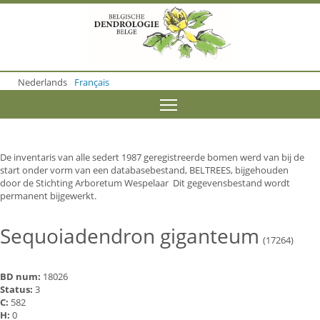
S
k
i
p
t
o
Nederlands
Français
m
a
Toggle menu visibility
i
n
c
o
De inventaris van alle sedert 1987 geregistreerde bomen werd van bij de
n
start onder vorm van een databasebestand, BELTREES, bijgehouden
t
door de Stichting Arboretum Wespelaar Dit gegevensbestand wordt
e
permanent bijgewerkt.
n
t
Sequoiadendron giganteum
(17264)
BD num:
18026
Status:
3
C:
582
H:
0