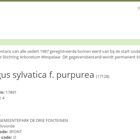
entaris van alle sedert 1987 geregistreerde bomen werd van bij de start o
e Stichting Arboretum Wespelaar Dit gegevensbestand wordt permanent bi
us sylvatica f. purpurea
(17128)
um:
17891
:
4
6
GEMEENTEPARK DE DRIE FONTEINEN
ilvoorde
code:
3FONT
 code:
O