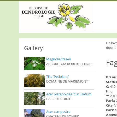
S
k
i
p
t
o
m
a
i
De inv
n
Gallery
door d
c
o
Magnolia fraseri
Fag
n
ARBORETUM ROBERT LENOIR
t
e
n
Tilia 'Petiolaris'
BD n
t
DOMAINE DE MARIEMONT
Status
C:
410
H:
0
Acer platanoides 'Cucullatum'
Y:
201
PARC DE COINTE
Park:
City:
V
Park 
Acer campestre
Access
CHATEAU DE SOHIER