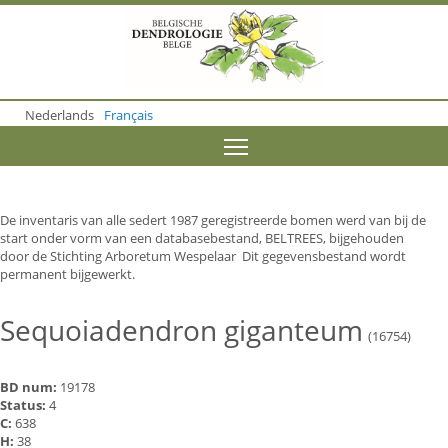
S
k
i
p
t
o
Nederlands
Français
m
a
Toggle menu visibility
i
n
c
o
De inventaris van alle sedert 1987 geregistreerde bomen werd van bij de
n
start onder vorm van een databasebestand, BELTREES, bijgehouden
t
door de Stichting Arboretum Wespelaar Dit gegevensbestand wordt
e
permanent bijgewerkt.
n
t
Sequoiadendron giganteum
(16754)
BD num:
19178
Status:
4
C:
638
H:
38