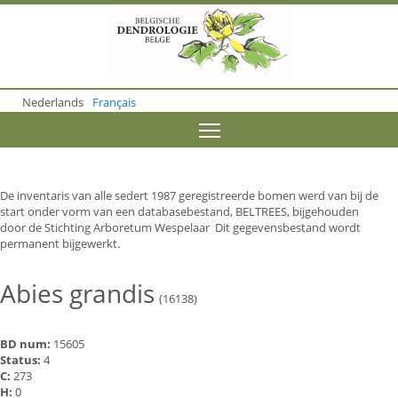
S
k
i
p
t
o
Nederlands
Français
m
a
Toggle menu visibility
i
n
c
o
De inventaris van alle sedert 1987 geregistreerde bomen werd van bij de
n
start onder vorm van een databasebestand, BELTREES, bijgehouden
t
door de Stichting Arboretum Wespelaar Dit gegevensbestand wordt
e
permanent bijgewerkt.
n
t
Abies grandis
(16138)
BD num:
15605
Status:
4
C:
273
H:
0