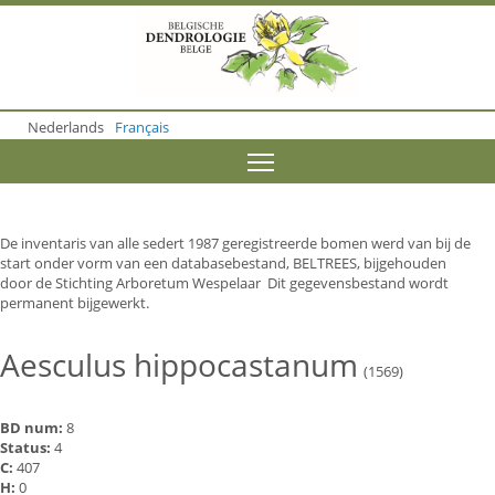
S
k
i
p
t
o
Nederlands
Français
m
a
Toggle menu visibility
i
n
c
o
De inventaris van alle sedert 1987 geregistreerde bomen werd van bij de
n
start onder vorm van een databasebestand, BELTREES, bijgehouden
t
door de Stichting Arboretum Wespelaar Dit gegevensbestand wordt
e
permanent bijgewerkt.
n
t
Aesculus hippocastanum
(1569)
BD num:
8
Status:
4
C:
407
H:
0