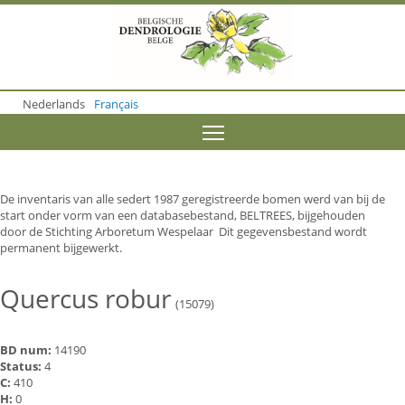
S
k
i
p
t
o
Nederlands
Français
m
a
Toggle menu visibility
i
n
c
o
De inventaris van alle sedert 1987 geregistreerde bomen werd van bij de
n
start onder vorm van een databasebestand, BELTREES, bijgehouden
t
door de Stichting Arboretum Wespelaar Dit gegevensbestand wordt
e
permanent bijgewerkt.
n
t
Quercus robur
(15079)
BD num:
14190
Status:
4
C:
410
H:
0