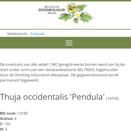
S
k
i
p
t
o
Nederlands
Français
m
a
Toggle menu visibility
i
n
c
o
De inventaris van alle sedert 1987 geregistreerde bomen werd van bij de
n
start onder vorm van een databasebestand, BELTREES, bijgehouden
t
door de Stichting Arboretum Wespelaar Dit gegevensbestand wordt
e
permanent bijgewerkt.
n
t
Thuja occidentalis 'Pendula'
(14105)
BD num:
13185
Status:
4
C:
102
H:
3