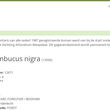
entaris van alle sedert 1987 geregistreerde bomen werd van bij de start o
e Stichting Arboretum Wespelaar Dit gegevensbestand wordt permanent bi
mbucus nigra
(13595)
um:
12671
:
4
**
3
PARC FORESTIER / BOSPARK
nderlecht
code:
FORST