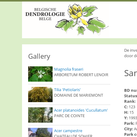
S
k
i
p
t
o
m
a
i
De inv
n
Gallery
door d
c
o
Magnolia fraseri
Sa
n
ARBORETUM ROBERT LENOIR
t
e
n
Tilia 'Petiolaris'
BD n
t
DOMAINE DE MARIEMONT
Status
Rank:
C:
123
Acer platanoides 'Cucullatum'
H:
15
PARC DE COINTE
Y:
199
Park:
City:
A
Acer campestre
Park 
CHATEAU DE SOHIER