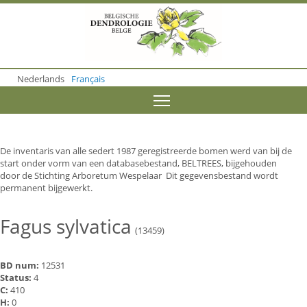
S
k
i
p
t
o
Nederlands
Français
m
a
Toggle menu visibility
i
n
c
o
De inventaris van alle sedert 1987 geregistreerde bomen werd van bij de
n
start onder vorm van een databasebestand, BELTREES, bijgehouden
t
door de Stichting Arboretum Wespelaar Dit gegevensbestand wordt
e
permanent bijgewerkt.
n
t
Fagus sylvatica
(13459)
BD num:
12531
Status:
4
C:
410
H:
0