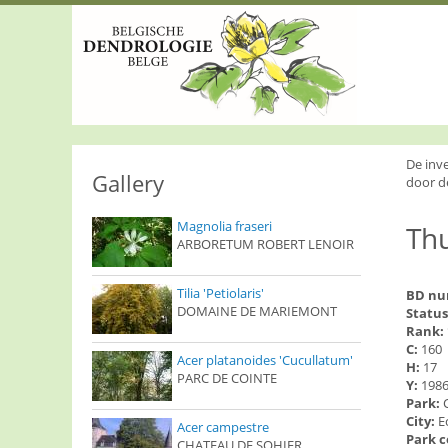
S
k
i
p
t
o
m
a
i
De inv
n
Gallery
door d
c
o
Magnolia fraseri
Thu
n
ARBORETUM ROBERT LENOIR
t
e
n
Tilia 'Petiolaris'
BD n
t
DOMAINE DE MARIEMONT
Status
Rank:
C:
160
Acer platanoides 'Cucullatum'
H:
17
PARC DE COINTE
Y:
198
Park:
City:
E
Acer campestre
Park 
CHATEAU DE SOHIER