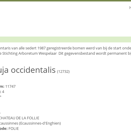
entaris van alle sedert 1987 geregistreerde bomen werd van bij de start o
e Stichting Arboretum Wespelaar Dit gegevensbestand wordt permanent bi
ja occidentalis
(12732)
um:
11747
:
4
°
6
CHATEAU DE LA FOLLIE
caussinnes (Ecaussinnes-d'Enghien)
code:
FOLIE