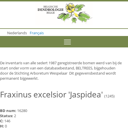
S
k
i
p
t
o
Nederlands
Français
m
a
Toggle menu visibility
i
n
c
o
De inventaris van alle sedert 1987 geregistreerde bomen werd van bij de
n
start onder vorm van een databasebestand, BELTREES, bijgehouden
t
door de Stichting Arboretum Wespelaar Dit gegevensbestand wordt
e
permanent bijgewerkt.
n
t
Fraxinus excelsior 'Jaspidea'
(1245)
BD num:
16280
Status:
2
C:
146
H:
0