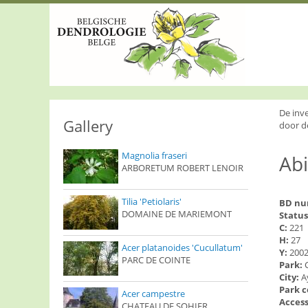
S
k
i
p
t
o
m
a
i
De inv
n
Gallery
door d
c
o
Magnolia fraseri
Ab
n
ARBORETUM ROBERT LENOIR
t
e
n
Tilia 'Petiolaris'
BD n
t
DOMAINE DE MARIEMONT
Status
C:
221
H:
27
Acer platanoides 'Cucullatum'
Y:
200
PARC DE COINTE
Park:
City:
A
Park 
Acer campestre
Access
CHATEAU DE SOHIER