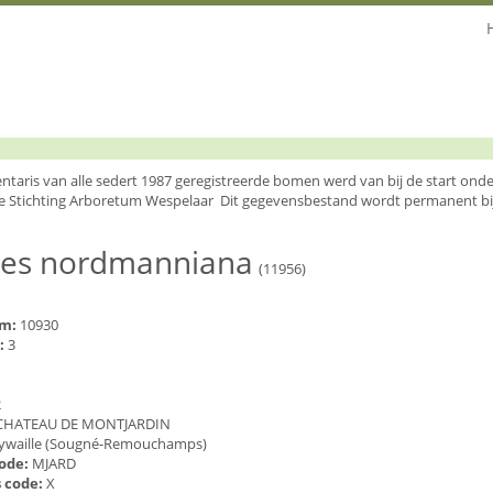
entaris van alle sedert 1987 geregistreerde bomen werd van bij de start o
e Stichting Arboretum Wespelaar Dit gegevensbestand wordt permanent bi
ies nordmanniana
(11956)
um:
10930
:
3
2
CHATEAU DE MONTJARDIN
ywaille (Sougné-Remouchamps)
code:
MJARD
 code:
X