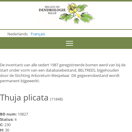
S
k
i
p
t
o
Nederlands
Français
m
a
Toggle menu visibility
i
n
c
o
De inventaris van alle sedert 1987 geregistreerde bomen werd van bij de
n
start onder vorm van een databasebestand, BELTREES, bijgehouden
t
door de Stichting Arboretum Wespelaar Dit gegevensbestand wordt
e
permanent bijgewerkt.
n
t
Thuja plicata
(11848)
BD num:
10827
Status:
4
C:
230
H:
30