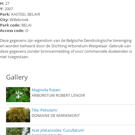
H:
27
Y:
2007
Park:
KASTEEL BELAIR
City:
Willebroek
Park code:
BELAI
Access code:
O
Deze gegevens zijn eigendom van de Belgische Dendrologische Vereniging
en worden beheerd door de Stichting Arboretum Wespelaar. Gebruik van
deze gegevens zonder bronvermelding of voor commerciële doeleinden is
niet toegestaan.
Gallery
Magnolia fraseri
ARBORETUM ROBERT LENOIR
Tilia 'Petiolaris'
DOMAINE DE MARIEMONT
Acer platanoides 'Cucullatum'