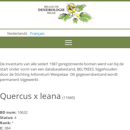
S
k
i
p
t
o
Nederlands
Français
m
a
Toggle menu visibility
i
n
c
o
De inventaris van alle sedert 1987 geregistreerde bomen werd van bij de
n
start onder vorm van een databasebestand, BELTREES, bijgehouden
t
door de Stichting Arboretum Wespelaar Dit gegevensbestand wordt
e
permanent bijgewerkt.
n
t
Quercus x leana
(11660)
BD num:
10632
Status:
4
Rank:
°
C:
384