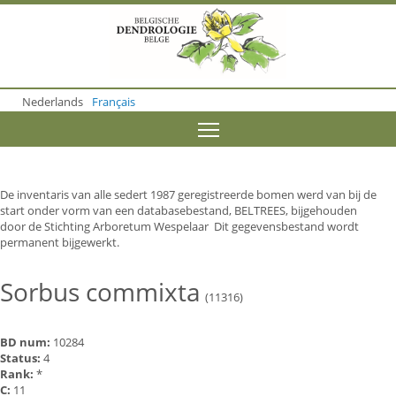
S
k
i
p
t
o
Nederlands
Français
m
a
Toggle menu visibility
i
n
c
o
De inventaris van alle sedert 1987 geregistreerde bomen werd van bij de
n
start onder vorm van een databasebestand, BELTREES, bijgehouden
t
door de Stichting Arboretum Wespelaar Dit gegevensbestand wordt
e
permanent bijgewerkt.
n
t
Sorbus commixta
(11316)
BD num:
10284
Status:
4
Rank:
*
C:
11