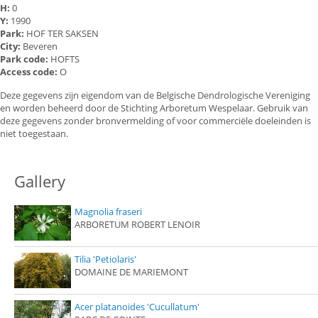
H:
0
Y:
1990
Park:
HOF TER SAKSEN
City:
Beveren
Park code:
HOFTS
Access code:
O
Deze gegevens zijn eigendom van de Belgische Dendrologische Vereniging
en worden beheerd door de Stichting Arboretum Wespelaar. Gebruik van
deze gegevens zonder bronvermelding of voor commerciële doeleinden is
niet toegestaan.
Gallery
Magnolia fraseri
ARBORETUM ROBERT LENOIR
Tilia 'Petiolaris'
DOMAINE DE MARIEMONT
Acer platanoides 'Cucullatum'