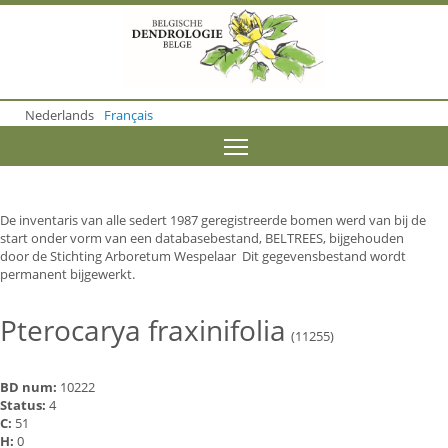
S
k
i
p
t
o
Nederlands
Français
m
a
Toggle menu visibility
i
n
c
o
De inventaris van alle sedert 1987 geregistreerde bomen werd van bij de
n
start onder vorm van een databasebestand, BELTREES, bijgehouden
t
door de Stichting Arboretum Wespelaar Dit gegevensbestand wordt
e
permanent bijgewerkt.
n
t
Pterocarya fraxinifolia
(11255)
BD num:
10222
Status:
4
C:
51
H:
0