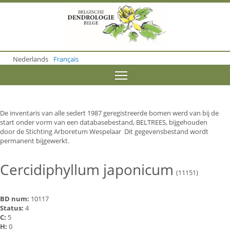
S
k
i
p
t
o
Nederlands
Français
m
a
Toggle menu visibility
i
n
c
o
De inventaris van alle sedert 1987 geregistreerde bomen werd van bij de
n
start onder vorm van een databasebestand, BELTREES, bijgehouden
t
door de Stichting Arboretum Wespelaar Dit gegevensbestand wordt
e
permanent bijgewerkt.
n
t
Cercidiphyllum japonicum
(11151)
BD num:
10117
Status:
4
C:
5
H:
0