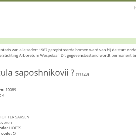
entaris van alle sedert 1987 geregistreerde bomen werd van bij de start o
e Stichting Arboretum Wespelaar Dit gegevensbestand wordt permanent bi
ula saposhnikovii ?
(11123)
um:
10089
:
4
0
HOF TER SAKSEN
everen
code:
HOFTS
 code:
O