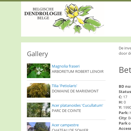
S
k
i
p
t
o
m
a
i
De inv
n
Gallery
door d
c
o
Magnolia fraseri
Bet
n
ARBORETUM ROBERT LENOIR
t
e
n
Tilia 'Petiolaris'
BD n
t
DOMAINE DE MARIEMONT
Status
C:
17
H:
0
Acer platanoides 'Cucullatum'
Y:
199
PARC DE COINTE
Park:
City:
B
Park 
Acer campestre
Access
CHATEAU DE SOHIER