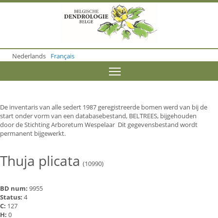
S
k
i
p
t
o
Nederlands
Français
m
a
Toggle menu visibility
i
n
c
o
De inventaris van alle sedert 1987 geregistreerde bomen werd van bij de
n
start onder vorm van een databasebestand, BELTREES, bijgehouden
t
door de Stichting Arboretum Wespelaar Dit gegevensbestand wordt
e
permanent bijgewerkt.
n
t
Thuja plicata
(10990)
BD num:
9955
Status:
4
C:
127
H:
0