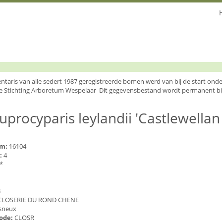
entaris van alle sedert 1987 geregistreerde bomen werd van bij de start o
e Stichting Arboretum Wespelaar Dit gegevensbestand wordt permanent bi
uprocyparis leylandii 'Castlewellan
um:
16104
:
4
*
3
CLOSERIE DU ROND CHENE
sneux
code:
CLOSR