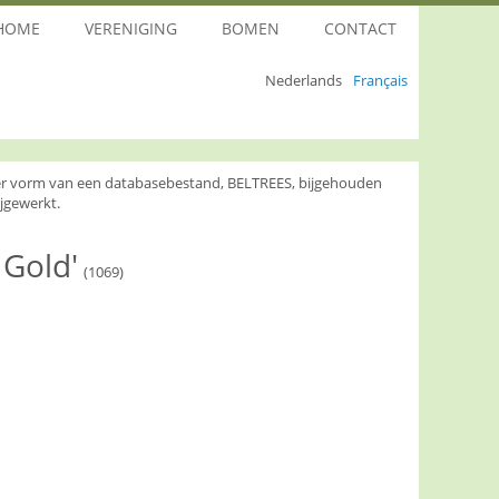
HOME
VERENIGING
BOMEN
CONTACT
Nederlands
Français
nder vorm van een databasebestand, BELTREES, bijgehouden
jgewerkt.
 Gold'
(1069)