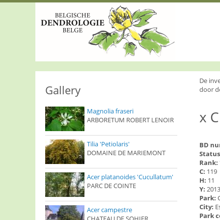
S
k
i
p
t
o
m
a
i
De inv
n
Gallery
door d
c
o
Magnolia fraseri
x C
n
ARBORETUM ROBERT LENOIR
t
e
n
Tilia 'Petiolaris'
BD n
t
DOMAINE DE MARIEMONT
Status
Rank:
C:
119
Acer platanoides 'Cucullatum'
H:
11
PARC DE COINTE
Y:
201
Park:
City:
E
Acer campestre
Park 
CHATEAU DE SOHIER