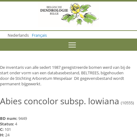
S
k
i
p
t
o
Nederlands
Français
m
a
Toggle menu visibility
i
n
c
o
De inventaris van alle sedert 1987 geregistreerde bomen werd van bij de
n
start onder vorm van een databasebestand, BELTREES, bijgehouden
t
door de Stichting Arboretum Wespelaar Dit gegevensbestand wordt
e
permanent bijgewerkt.
n
t
Abies concolor subsp. lowiana
(10555)
BD num:
9449
Status:
4
C:
101
H:
24