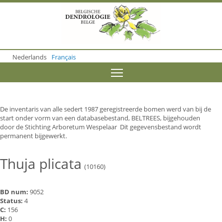
S
k
i
p
t
o
Nederlands
Français
m
a
Toggle menu visibility
i
n
c
o
De inventaris van alle sedert 1987 geregistreerde bomen werd van bij de
n
start onder vorm van een databasebestand, BELTREES, bijgehouden
t
door de Stichting Arboretum Wespelaar Dit gegevensbestand wordt
e
permanent bijgewerkt.
n
t
Thuja plicata
(10160)
BD num:
9052
Status:
4
C:
156
H:
0